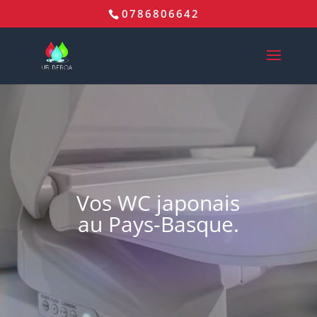
0786806642
Vos WC japonais
au Pays-Basque.